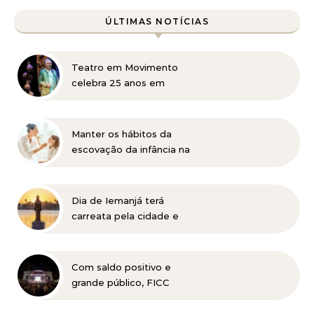
ÚLTIMAS NOTÍCIAS
Teatro em Movimento
celebra 25 anos em
Itabira com Jonas Bloch e
o seu espetáculo
“Delírio”
Manter os hábitos da
escovação da infância na
vida adulta pode ser
prejudicial à saúde bucal
Dia de Iemanjá terá
carreata pela cidade e
festa na Pampulha, em
BH
Com saldo positivo e
grande público, FICC
celebra 11 anos de história
no Parque Municipal