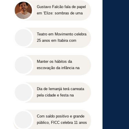
Gustavo Falcão fala de papel
em ‘Elize: sombras de uma
mulher’, do Netflix, e de
trabalhos na TV e teatro
Teatro em Movimento celebra
25 anos em Itabira com
Jonas Bloch e o seu
espetáculo “Delírio”
Manter os hábitos da
escovação da infância na
vida adulta pode ser
prejudicial à saúde bucal
Dia de Iemanjá terá carreata
pela cidade e festa na
Pampulha, em BH
Com saldo positivo e grande
público, FICC celebra 11 anos
de história no Parque