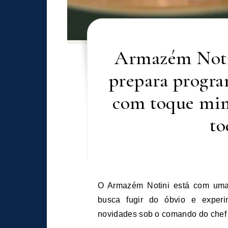
Armazém Noti
prepara progra
com toque mine
to
O Armazém Notini está com uma programação especial para a Páscoa. Para quem
busca fugir do óbvio e experim
novidades sob o comando do chef 