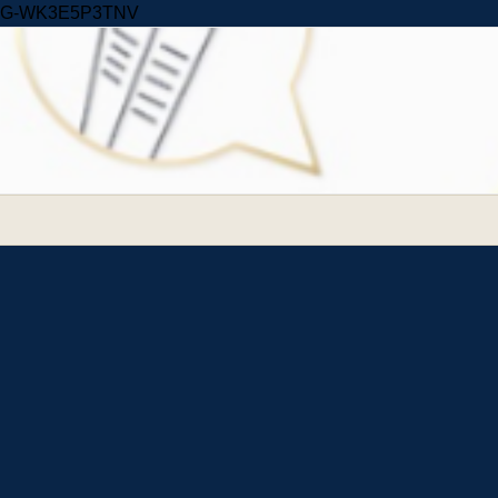
Skip to content
G-WK3E5P3TNV