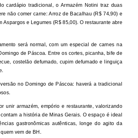
o cardápio tradicional, o Armazém Notini traz duas
re não comer carne: Arroz de Bacalhau (R$ 74,90) e
 Aspargos e Legumes (R$ 85,00). O restaurante abre
namento será normal, com um especial de carnes na
Domingo de Páscoa. Entre os cortes, picanha, bife de
rbecue, costelão defumado, cupim defumado e linguiça
e.
 diversão no Domingo de Páscoa: haverá a tradicional
osos.
r unir armazém, empório e restaurante, valorizando
e contam a história de Minas Gerais. O espaço é ideal
ências gastronômicas autênticas, longe do agito da
ra quem vem de BH.