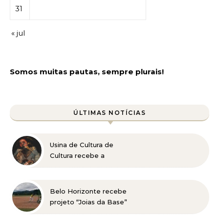
31
« jul
Somos muitas pautas, sempre plurais!
ÚLTIMAS NOTÍCIAS
Usina de Cultura de
Cultura recebe a
exposição “Vós sois o Sal
da Terra”
Belo Horizonte recebe
projeto “Joias da Base”
em busca de novos