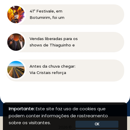
talentos para o beisebol
41º Festivale, em
Botumirim, foi um
sucesso e reafirma a
força da cultura popular
do Vale do Jequitinhonha
Vendas liberadas para os
shows de Thiaguinho e
Péricles em BH
Antes da chuva chegar:
Via Cristais reforça
manutenção da BR-040
Importante:
Este site faz uso de cookies que
podem conter informações de rastreamento
sobre os visitantes.
OK
2026 ©