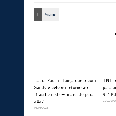
Laura Pausini lança dueto com
TNT p
Sandy e celebra retorno ao
para a
Brasil em show marcado para
98ª E
2027
21/01/202
06/08/2026