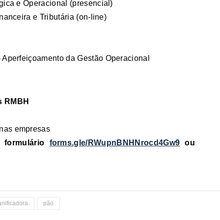
gica e Operacional (presencial)
nanceira e Tributária (on-line)
 – Aperfeiçoamento da Gestão Operacional
as RMBH
enas empresas
o formulário
forms.gle/RWupnBNHNrocd4Gw9
ou
anificadora
pão