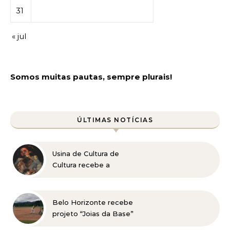
31
« jul
Somos muitas pautas, sempre plurais!
ÚLTIMAS NOTÍCIAS
Usina de Cultura de
Cultura recebe a
exposição “Vós sois o Sal
da Terra”
Belo Horizonte recebe
projeto “Joias da Base”
em busca de novos