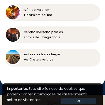
talentos para o beisebol
41º Festivale, em
Botumirim, foi um
sucesso e reafirma a
força da cultura popular
do Vale do Jequitinhonha
Vendas liberadas para os
shows de Thiaguinho e
Péricles em BH
Antes da chuva chegar:
Via Cristais reforça
manutenção da BR-040
Importante:
Este site faz uso de cookies que
podem conter informações de rastreamento
sobre os visitantes.
OK
2026 ©