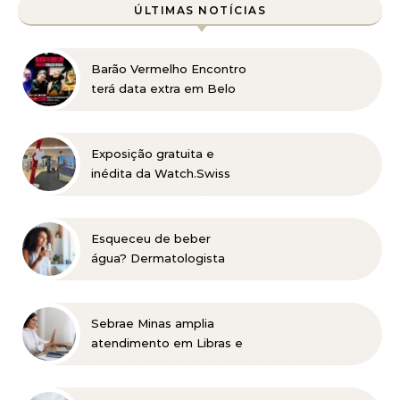
ÚLTIMAS NOTÍCIAS
Barão Vermelho Encontro
terá data extra em Belo
Horizonte
Exposição gratuita e
inédita da Watch.Swiss
no DiamondMall
Esqueceu de beber
água? Dermatologista
explica como a baixa
hidratação pode
aparecer na pele e alerta
Sebrae Minas amplia
para cuidados em
atendimento em Libras e
diferentes fases da vida
facilita acesso gratuito
de empreendedores