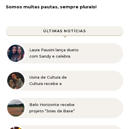
Somos muitas pautas, sempre plurais!
ÚLTIMAS NOTÍCIAS
Laura Pausini lança dueto
com Sandy e celebra
retorno ao Brasil em
show marcado para 2027
Usina de Cultura de
Cultura recebe a
exposição “Vós sois o Sal
da Terra”
Belo Horizonte recebe
projeto “Joias da Base”
em busca de novos
talentos para o beisebol