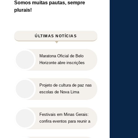
Somos muitas pautas, sempre
plurais!
ÚLTIMAS NOTÍCIAS
Maratona Oficial de Belo
Horizonte abre inscrições
para a edição 2027 no dia 18
de agosto
Projeto de cultura de paz nas
escolas de Nova Lima
concorre a prêmio nacional
Festivais em Minas Gerais:
confira eventos para reunir a
família e os amigos entre
agosto e setembro