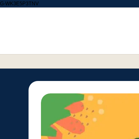
Skip to content
G-WK3E5P3TNV