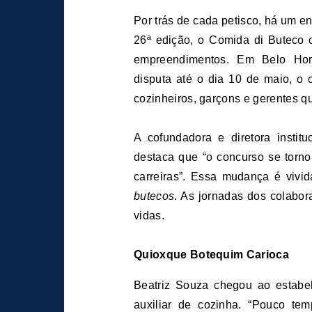
Por trás de cada petisco, há um enredo de trabalho, superação e pertencimento. Em sua
26ª edição, o Comida di Buteco 
empreendimentos. Em Belo Hori
disputa até o dia 10 de maio, o 
cozinheiros, garçons e gerentes q
A cofundadora e diretora instit
destaca que “o concurso se torno
carreiras”. Essa mudança é vivid
butecos
. As jornadas dos colabor
vidas.
Quioxque Botequim Carioca
Beatriz Souza chegou ao estabe
auxiliar de cozinha. “Pouco te