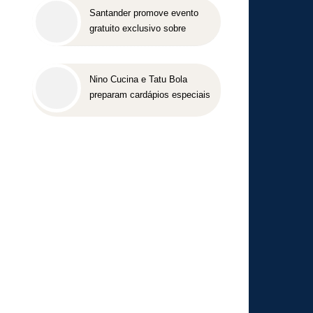
Santander promove evento
gratuito exclusivo sobre
milhas e acúmulo de pontos
em Belo Horizonte
Nino Cucina e Tatu Bola
preparam cardápios especiais
para o Dia dos Pais em Belo
Horizonte