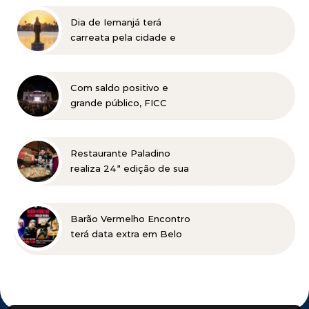
prejudicial à saúde bucal
Dia de Iemanjá terá
carreata pela cidade e
festa na Pampulha, em
BH
Com saldo positivo e
grande público, FICC
celebra 11 anos de história
no Parque Municipal
Restaurante Paladino
realiza 24ª edição de sua
tradicional Feijoada no
dia 15 de agosto com
cozinha ao vivo e open
Barão Vermelho Encontro
bar completo
terá data extra em Belo
Horizonte