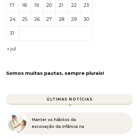
17
18
19
20
21
22
23
24
25
26
27
28
29
30
31
« jul
Somos muitas pautas, sempre plurais!
ÚLTIMAS NOTÍCIAS
Manter os hábitos da
escovação da infância na
vida adulta pode ser