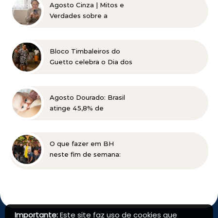
Agosto Cinza | Mitos e
Verdades sobre a
Catarata
Bloco Timbaleiros do
Guetto celebra o Dia dos
Pais com apresentação
gratuita em Belo
Horizonte
Agosto Dourado: Brasil
atinge 45,8% de
amamentação exclusiva,
mas ainda busca cumprir
metas globais para 2030
O que fazer em BH
neste fim de semana:
Planalto Rock na Praça
tem shows gratuitos,
gastronomia e atrações
para toda a família
Importante:
Este site faz uso de cookies que