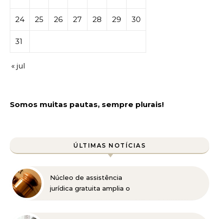
24
25
26
27
28
29
30
31
« jul
Somos muitas pautas, sempre plurais!
ÚLTIMAS NOTÍCIAS
Núcleo de assistência
jurídica gratuita amplia o
acesso à Justiça para
pessoas de baixa renda