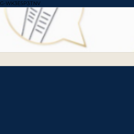
Skip to content
G-WK3E5P3TNV