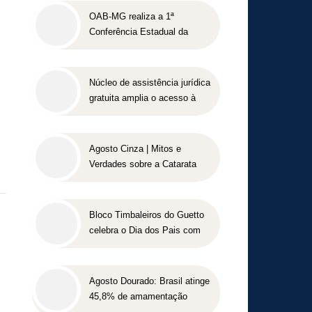
OAB-MG realiza a 1ª
Conferência Estadual da
Advocacia Imobiliária com
especialistas de referência
nacional
Núcleo de assistência jurídica
gratuita amplia o acesso à
o
Justiça para pessoas de
baixa renda
Agosto Cinza | Mitos e
Verdades sobre a Catarata
Bloco Timbaleiros do Guetto
celebra o Dia dos Pais com
apresentação gratuita em
Belo Horizonte
Agosto Dourado: Brasil atinge
45,8% de amamentação
exclusiva, mas ainda busca