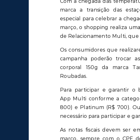
Com a chegada das temperaturas mais amenas e a atmosfera acolhedora que
marca a transição das est
especial para celebrar a cheg
março, o shopping realiza uma
de Relacionamento Multi, que 
Os consumidores que realiza
campanha poderão trocar as 
corporal 150g da marca Tan
Roubadas.
Para participar e garantir o 
App Multi conforme a categori
800) e Platinum (R$ 700). Ou 
necessário para participar e ga
As notas fiscais devem ser em
março, sempre com o CPF do 