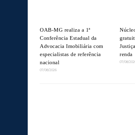
OAB-MG realiza a 1ª
Núcleo
Conferência Estadual da
gratui
Advocacia Imobiliária com
Justiç
especialistas de referência
renda
nacional
07/08/202
07/08/2026