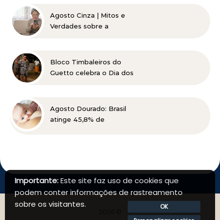
pessoas de baixa renda
Agosto Cinza | Mitos e
Verdades sobre a
Catarata
Bloco Timbaleiros do
Guetto celebra o Dia dos
Pais com apresentação
gratuita em Belo
Horizonte
Agosto Dourado: Brasil
atinge 45,8% de
amamentação exclusiva,
mas ainda busca cumprir
metas globais para 2030
Importante:
Este site faz uso de cookies que
podem conter informações de rastreamento
sobre os visitantes.
OK
2026 ©