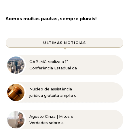
Somos muitas pautas, sempre plurais!
ÚLTIMAS NOTÍCIAS
OAB-MG realiza a 1ª
Conferência Estadual da
Advocacia Imobiliária
com especialistas de
referência nacional
Núcleo de assistência
jurídica gratuita amplia o
acesso à Justiça para
pessoas de baixa renda
Agosto Cinza | Mitos e
Verdades sobre a