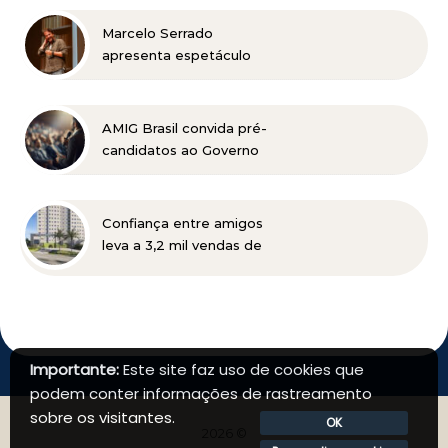
Marcelo Serrado
apresenta espetáculo
“Terapia” em Belo
Horizonte
AMIG Brasil convida pré-
candidatos ao Governo
de Minas e ao Senado
para discutir propostas
para os municípios
Confiança entre amigos
mineradores e afetados
leva a 3,2 mil vendas de
apartamentos da MRV no
primeiro semestre
Importante:
Este site faz uso de cookies que
podem conter informações de rastreamento
sobre os visitantes.
OK
2026 ©