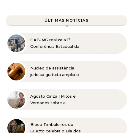
ÚLTIMAS NOTÍCIAS
OAB-MG realiza a 1ª
Conferência Estadual da
Advocacia Imobiliária
com especialistas de
referência nacional
Núcleo de assistência
jurídica gratuita amplia o
acesso à Justiça para
pessoas de baixa renda
Agosto Cinza | Mitos e
Verdades sobre a
Catarata
Bloco Timbaleiros do
Guetto celebra o Dia dos