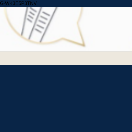
Skip to content
G-WK3E5P3TNV