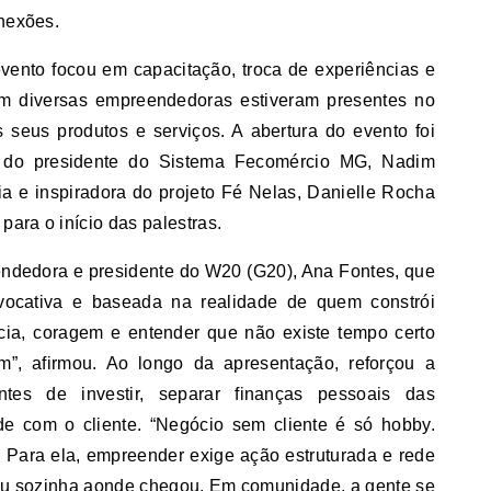
onexões.
evento focou em capacitação, troca de experiências e
om diversas empreendedoras estiveram presentes no
s seus produtos e serviços. A abertura do evento foi
 do presidente do Sistema Fecomércio MG, Nadim
ia e inspiradora do projeto Fé Nelas, Danielle Rocha
para o início das palestras.
endedora e presidente do W20 (G20), Ana Fontes, que
ovocativa e baseada na realidade de quem constrói
ncia, coragem e entender que não existe tempo certo
m”, afirmou. Ao longo da apresentação, reforçou a
ntes de investir, separar finanças pessoais das
de com o cliente. “Negócio sem cliente é só hobby.
e. Para ela, empreender exige ação estruturada e rede
u sozinha aonde chegou. Em comunidade, a gente se