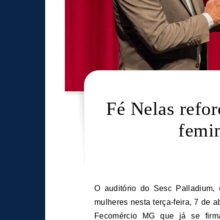
Fé Nelas refo
femi
O auditório do Sesc Palladium, em Belo Horizonte, reuniu mais de mil e duzentas
mulheres nesta terça-feira, 7 de a
Fecomércio MG que já se firm