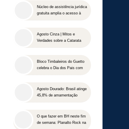
Núcleo de assistência jurídica
gratuita amplia o acesso à
Justiça para pessoas de
baixa renda
Agosto Cinza | Mitos e
Verdades sobre a Catarata
Bloco Timbaleiros do Guetto
celebra o Dia dos Pais com
apresentação gratuita em
Belo Horizonte
Agosto Dourado: Brasil atinge
45,8% de amamentação
exclusiva, mas ainda busca
cumprir metas globais para
2030
O que fazer em BH neste fim
de semana: Planalto Rock na
Praça tem shows gratuitos,