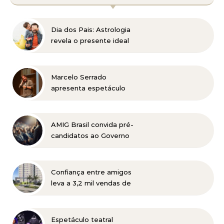
Dia dos Pais: Astrologia
revela o presente ideal
para cada signo
Marcelo Serrado
apresenta espetáculo
“Terapia” em Belo
Horizonte
AMIG Brasil convida pré-
candidatos ao Governo
de Minas e ao Senado
para discutir propostas
para os municípios
Confiança entre amigos
mineradores e afetados
leva a 3,2 mil vendas de
apartamentos da MRV no
primeiro semestre
Espetáculo teatral