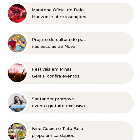
Maratona Oficial de Belo
Horizonte abre inscrições
para a edição 2027 no
dia 18 de agosto
Projeto de cultura de paz
nas escolas de Nova
Lima concorre a prêmio
nacional
Festivais em Minas
Gerais: confira eventos
para reunir a família e os
amigos entre agosto e
setembro
Santander promove
evento gratuito exclusivo
sobre milhas e acúmulo
de pontos em Belo
Horizonte
Nino Cucina e Tatu Bola
preparam cardápios