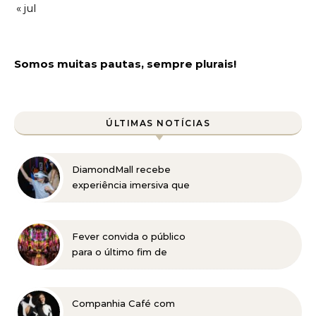
« jul
Somos muitas pautas, sempre plurais!
ÚLTIMAS NOTÍCIAS
DiamondMall recebe
experiência imersiva que
recria o Coliseu e a
grandiosidade da Roma
Antiga
Fever convida o público
para o último fim de
semana de “EONARIUM:
Genesis” em Belo
Horizonte
Companhia Café com