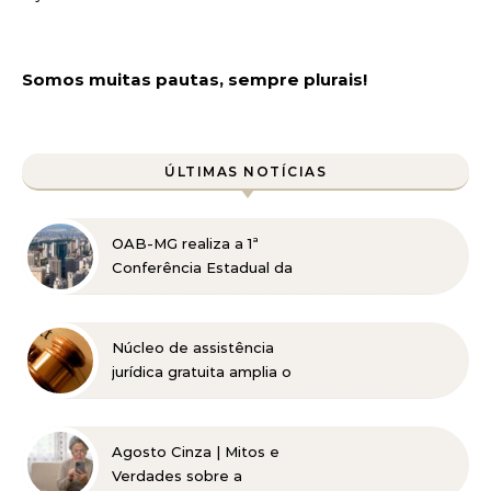
Somos muitas pautas, sempre plurais!
ÚLTIMAS NOTÍCIAS
OAB-MG realiza a 1ª
Conferência Estadual da
Advocacia Imobiliária
com especialistas de
referência nacional
Núcleo de assistência
jurídica gratuita amplia o
acesso à Justiça para
pessoas de baixa renda
Agosto Cinza | Mitos e
Verdades sobre a