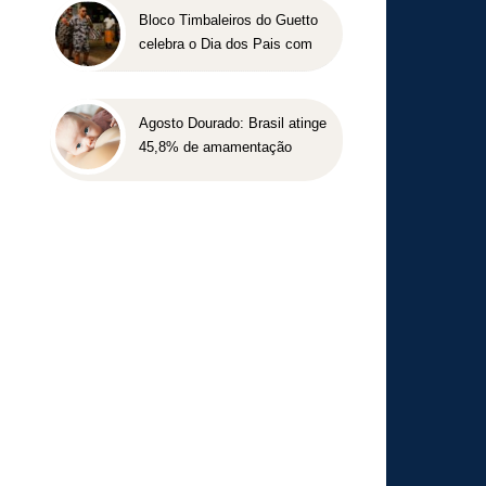
Bloco Timbaleiros do Guetto
celebra o Dia dos Pais com
apresentação gratuita em
Belo Horizonte
Agosto Dourado: Brasil atinge
45,8% de amamentação
exclusiva, mas ainda busca
cumprir metas globais para
2030