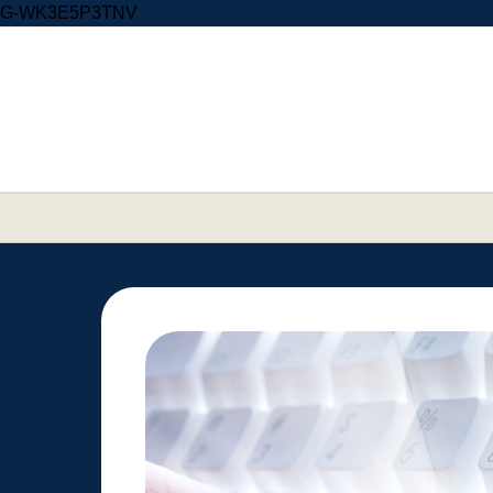
Skip to content
G-WK3E5P3TNV