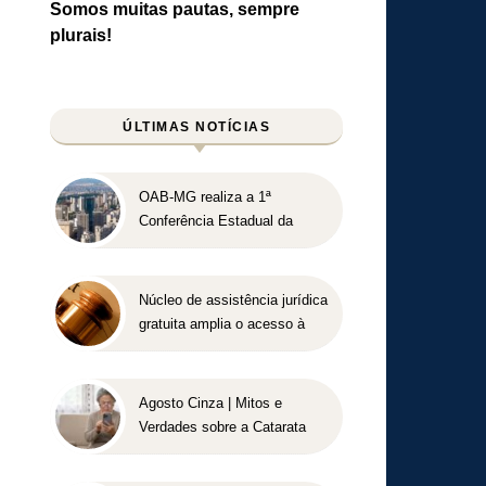
Somos muitas pautas, sempre
plurais!
ÚLTIMAS NOTÍCIAS
OAB-MG realiza a 1ª
Conferência Estadual da
Advocacia Imobiliária com
especialistas de referência
nacional
Núcleo de assistência jurídica
gratuita amplia o acesso à
Justiça para pessoas de
baixa renda
Agosto Cinza | Mitos e
Verdades sobre a Catarata