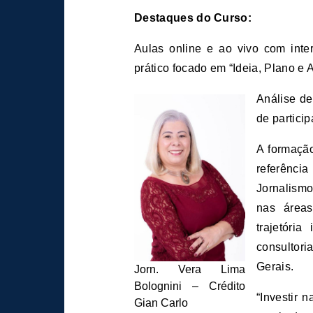
Destaques do Curso:
Aulas online e ao vivo com inte
prático focado em “Ideia, Plano e 
Análise de
de particip
A formaçã
referênci
Jornalismo
nas área
trajetóri
consultor
Gerais.
Jorn. Vera Lima
Bolognini – Crédito
“Investir 
Gian Carlo