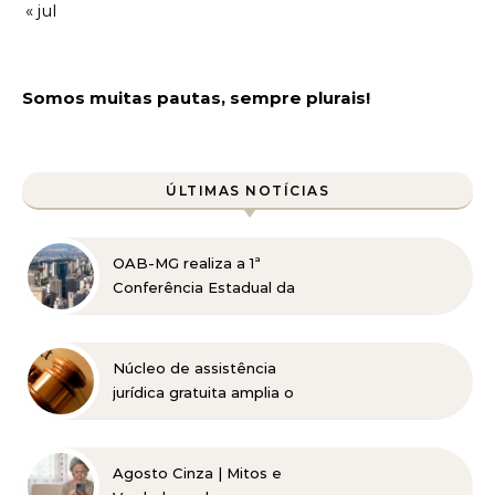
« jul
Somos muitas pautas, sempre plurais!
ÚLTIMAS NOTÍCIAS
OAB-MG realiza a 1ª
Conferência Estadual da
Advocacia Imobiliária
com especialistas de
referência nacional
Núcleo de assistência
jurídica gratuita amplia o
acesso à Justiça para
pessoas de baixa renda
Agosto Cinza | Mitos e