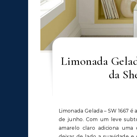
Limonada Gelad
da Sh
Limonada Gelada – SW 1667 é a cor escolhida pela Sherwin-Williams para o mês
de junho. Com um leve subto
amarelo claro adiciona uma 
deixar de lado a suavidade e o