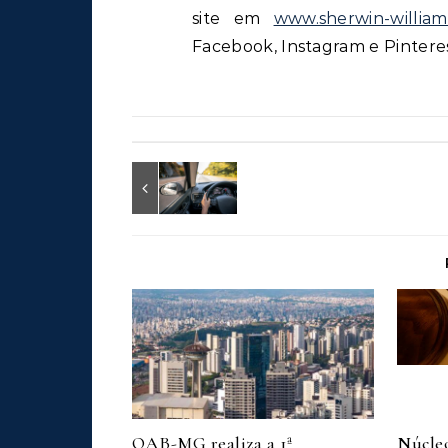
site em
www.sherwin-william
Facebook, Instagram e Pinteres
OAB-MG realiza a 1ª
Núcleo