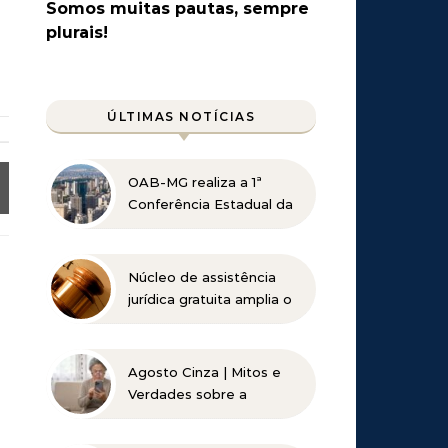
Somos muitas pautas, sempre
plurais!
ÚLTIMAS NOTÍCIAS
OAB-MG realiza a 1ª
Conferência Estadual da
Advocacia Imobiliária
com especialistas de
referência nacional
Núcleo de assistência
jurídica gratuita amplia o
acesso à Justiça para
pessoas de baixa renda
Agosto Cinza | Mitos e
Verdades sobre a
Catarata