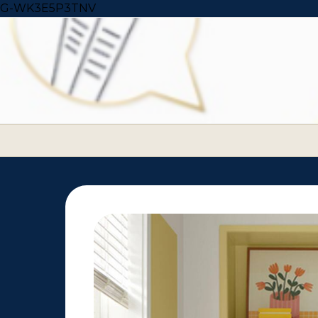
Skip to content
G-WK3E5P3TNV