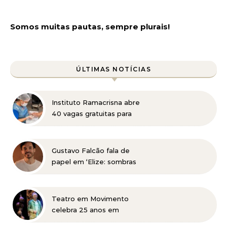
Somos muitas pautas, sempre plurais!
ÚLTIMAS NOTÍCIAS
Instituto Ramacrisna abre
40 vagas gratuitas para
cursos profissionalizantes
nas áreas de beleza e
administração
Gustavo Falcão fala de
papel em ‘Elize: sombras
de uma mulher’, do
Netflix, e de trabalhos na
TV e teatro
Teatro em Movimento
celebra 25 anos em
Itabira com Jonas Bloch e