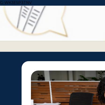
Skip to content
G-WK3E5P3TNV