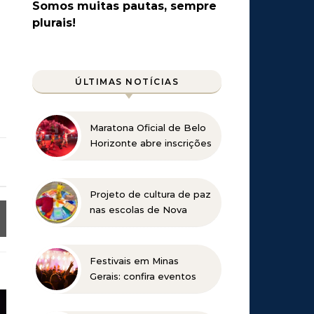
Somos muitas pautas, sempre
plurais!
ÚLTIMAS NOTÍCIAS
Maratona Oficial de Belo
Horizonte abre inscrições
para a edição 2027 no
dia 18 de agosto
Projeto de cultura de paz
nas escolas de Nova
Lima concorre a prêmio
nacional
Festivais em Minas
Gerais: confira eventos
para reunir a família e os
amigos entre agosto e