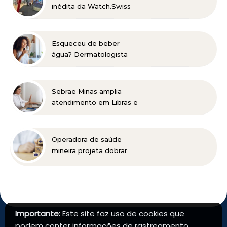
inédita da Watch.Swiss
no DiamondMall
Esqueceu de beber
água? Dermatologista
explica como a baixa
hidratação pode
aparecer na pele e alerta
Sebrae Minas amplia
para cuidados em
atendimento em Libras e
diferentes fases da vida
facilita acesso gratuito
de empreendedores
com deficiência auditiva
Operadora de saúde
mineira projeta dobrar
base de clientes e faturar
R$70 milhões
Importante:
Este site faz uso de cookies que
podem conter informações de rastreamento