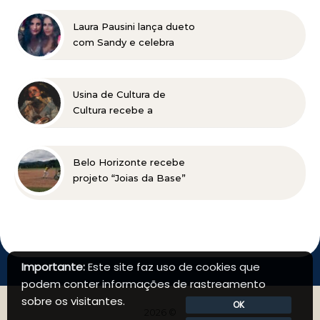
a cerveja oficial do
Festival Sensacional
Laura Pausini lança dueto
com Sandy e celebra
retorno ao Brasil em
show marcado para 2027
Usina de Cultura de
Cultura recebe a
exposição “Vós sois o Sal
da Terra”
Belo Horizonte recebe
projeto “Joias da Base”
em busca de novos
talentos para o beisebol
Importante:
Este site faz uso de cookies que
podem conter informações de rastreamento
sobre os visitantes.
OK
2026 ©