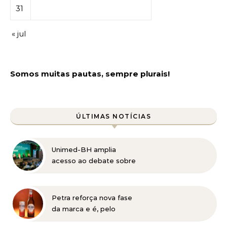
31
« jul
Somos muitas pautas, sempre plurais!
ÚLTIMAS NOTÍCIAS
Unimed-BH amplia
acesso ao debate sobre
o futuro da avaliação de
tecnologias em saúde no
Brasil
Petra reforça nova fase
da marca e é, pelo
terceiro ano consecutivo,