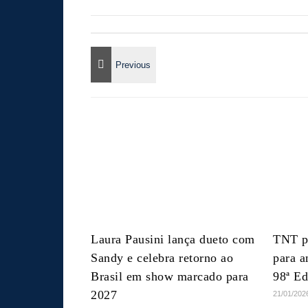
Laura Pausini lança dueto com
TNT p
Sandy e celebra retorno ao
para a
Brasil em show marcado para
98ª E
2027
21/01/202