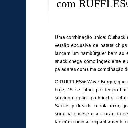
com RUFFLES® 
Uma combinação única: Outback e RUFFLES® se uniram e, depois de apresentar uma
versão exclusiva de batata chip
lançam um hambúrguer bem ao e
snack chega como ingrediente e
paladares com uma combinação de
O RUFFLES® Wave Burger, que est
hoje, 15 de julho, por tempo li
servido no pão tipo brioche, co
Sauce, picles de cebola roxa, gr
sriracha cheese e a crocância 
também como acompanhamento no