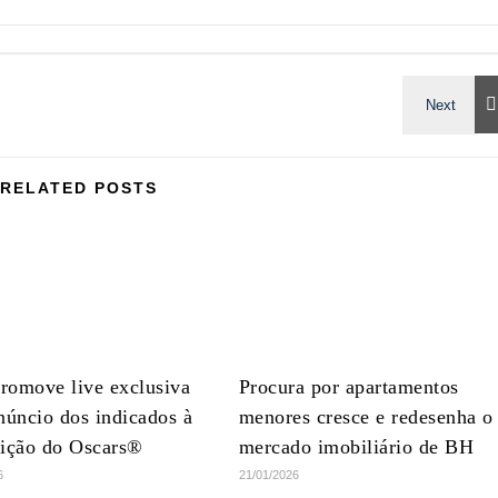
RELATED POSTS
romove live exclusiva
Procura por apartamentos
núncio dos indicados à
menores cresce e redesenha o
dição do Oscars®
mercado imobiliário de BH
6
21/01/2026