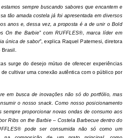
e estamos sempre buscando sabores que encantem e
sa tão amada costela já foi apresentada em diversos
os anos e, dessa vez, a proposta é a de unir o Bold
“Ribs On the Barbie” com RUFFLES®, marca líder em
ia única de sabor
”, explica Raquel Paternesi, diretora
 Brasil.
cas surge do desejo mútuo de oferecer experiências
 de cultivar uma conexão autêntica com o público por
.
em busca de inovações não só do portfólio, mas
nsumir o nosso snack. Como nosso posicionamento
os sempre proporcionar novas ondas de consumo aos
r Ribs on the Barbie – Costela Barbecue dentro do
RUFFLES® pode ser consumida não só como um
 na composição de um prato principal, como