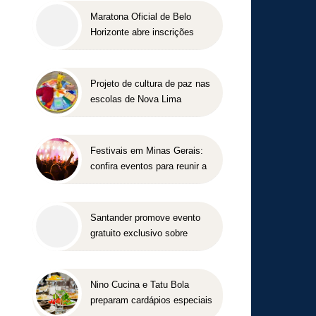
Maratona Oficial de Belo
Horizonte abre inscrições
para a edição 2027 no dia 18
de agosto
Projeto de cultura de paz nas
escolas de Nova Lima
concorre a prêmio nacional
Festivais em Minas Gerais:
confira eventos para reunir a
família e os amigos entre
agosto e setembro
Santander promove evento
gratuito exclusivo sobre
milhas e acúmulo de pontos
em Belo Horizonte
Nino Cucina e Tatu Bola
preparam cardápios especiais
para o Dia dos Pais em Belo