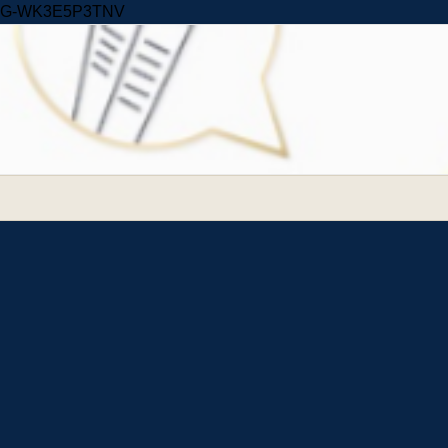
Skip to content
G-WK3E5P3TNV