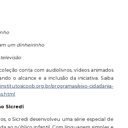
inho
am um dinheirinho
televisão
 coleção conta com audiolivros, vídeos animados
ndo o alcance e a inclusão da iniciativa. Saiba
institutosicoob.org.br/programas/eixo-cidadania-
as.html
o Sicredi
s, o Sicredi desenvolveu uma série especial de
da ao público infantil. Com linguagem simples e