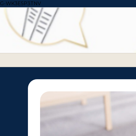
Skip to content
G-WK3E5P3TNV