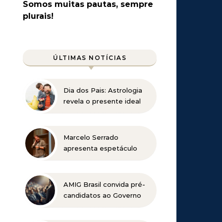
Somos muitas pautas, sempre
plurais!
ÚLTIMAS NOTÍCIAS
Dia dos Pais: Astrologia
revela o presente ideal
para cada signo
Marcelo Serrado
apresenta espetáculo
“Terapia” em Belo
Horizonte
AMIG Brasil convida pré-
candidatos ao Governo
de Minas e ao Senado
para discutir propostas