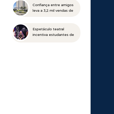
para os municípios
Confiança entre amigos
mineradores e afetados
leva a 3,2 mil vendas de
apartamentos da MRV no
primeiro semestre
Espetáculo teatral
incentiva estudantes de
Belo Horizonte a
refletirem sobre o futuro
profissional