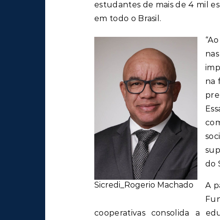
estudantes de mais de 4 mil e
em todo o Brasil.
“Ao
nas
imp
na 
pre
Ess
co
soc
sup
do 
Sicredi_Rogerio Machado
A p
Fun
cooperativas consolida a ed