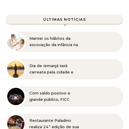
ÚLTIMAS NOTÍCIAS
Manter os hábitos da
escovação da infância na
vida adulta pode ser
prejudicial à saúde bucal
Dia de Iemanjá terá
carreata pela cidade e
festa na Pampulha, em
BH
Com saldo positivo e
grande público, FICC
celebra 11 anos de história
no Parque Municipal
Restaurante Paladino
realiza 24ª edição de sua