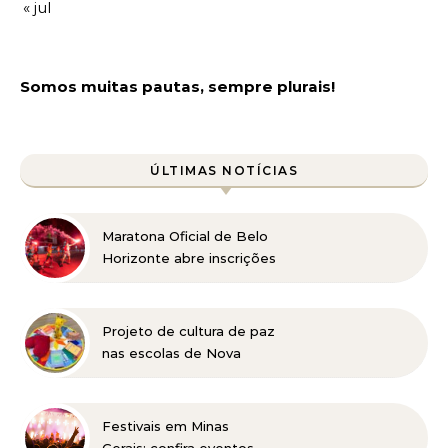
« jul
Somos muitas pautas, sempre plurais!
ÚLTIMAS NOTÍCIAS
Maratona Oficial de Belo
Horizonte abre inscrições
para a edição 2027 no
dia 18 de agosto
Projeto de cultura de paz
nas escolas de Nova
Lima concorre a prêmio
nacional
Festivais em Minas