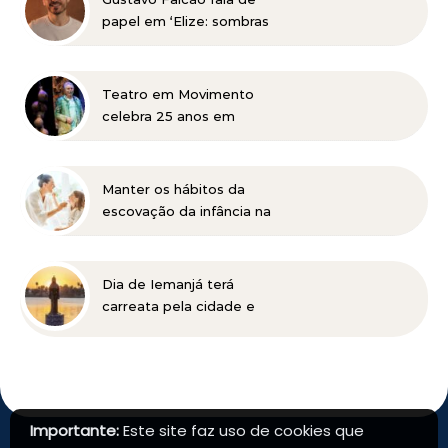
papel em ‘Elize: sombras
de uma mulher’, do
Netflix, e de trabalhos na
TV e teatro
Teatro em Movimento
celebra 25 anos em
Itabira com Jonas Bloch e
o seu espetáculo
“Delírio”
Manter os hábitos da
escovação da infância na
vida adulta pode ser
prejudicial à saúde bucal
Dia de Iemanjá terá
carreata pela cidade e
festa na Pampulha, em
BH
Importante:
Este site faz uso de cookies que