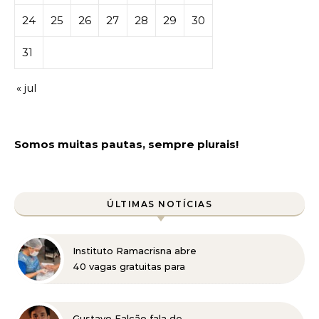
24
25
26
27
28
29
30
31
« jul
Somos muitas pautas, sempre plurais!
ÚLTIMAS NOTÍCIAS
Instituto Ramacrisna abre
40 vagas gratuitas para
cursos profissionalizantes
nas áreas de beleza e
administração
Gustavo Falcão fala de