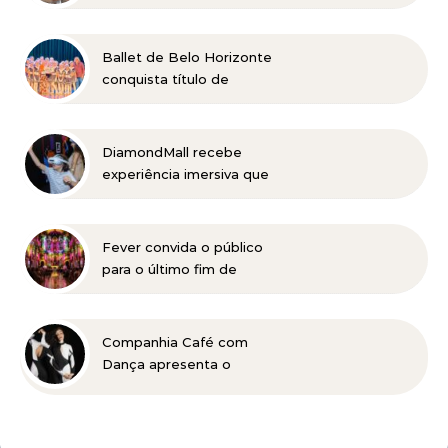
de presentes para todos
os estilos e condições
especiais
Ballet de Belo Horizonte
conquista título de
Melhor Grupo no maior
festival de dança do
mundo
DiamondMall recebe
experiência imersiva que
recria o Coliseu e a
grandiosidade da Roma
Antiga
Fever convida o público
para o último fim de
semana de “EONARIUM:
Genesis” em Belo
Horizonte
Companhia Café com
Dança apresenta o
universo dos Beatles em
BH