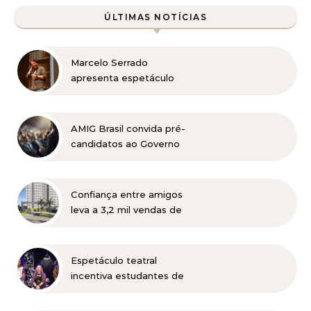
ÚLTIMAS NOTÍCIAS
Marcelo Serrado
apresenta espetáculo
“Terapia” em Belo
Horizonte
AMIG Brasil convida pré-
candidatos ao Governo
de Minas e ao Senado
para discutir propostas
para os municípios
Confiança entre amigos
mineradores e afetados
leva a 3,2 mil vendas de
apartamentos da MRV no
primeiro semestre
Espetáculo teatral
incentiva estudantes de
Belo Horizonte a
refletirem sobre o futuro