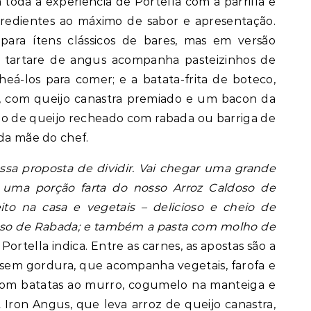
 toda a experiência de Portella com a parrilla e
gredientes ao máximo de sabor e apresentação.
para ítens clássicos de bares, mas em versão
k tartare de angus acompanha pasteizinhos de
eá-los para comer; e a batata-frita de boteco,
, com queijo canastra premiado e um bacon da
o de queijo recheado com rabada ou barriga de
 da mãe do chef.
sa proposta de dividir. Vai chegar uma grande
uma porção farta do nosso Arroz Caldoso de
to na casa e vegetais – delicioso e cheio de
oso de Rabada; e também a pasta com molho de
, Portella indica. Entre as carnes, as apostas são a
e sem gordura, que acompanha vegetais, farofa e
 com batatas ao murro, cogumelo na manteiga e
t Iron Angus, que leva arroz de queijo canastra,