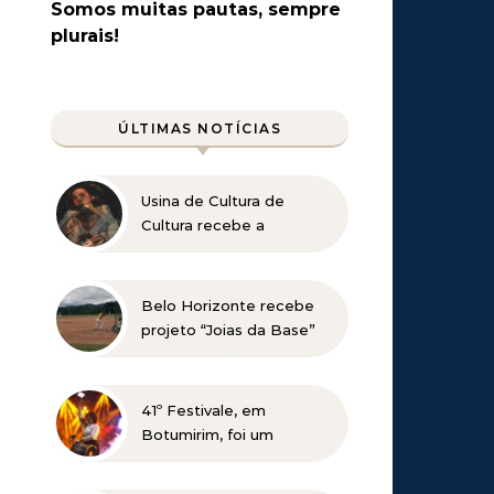
Somos muitas pautas, sempre
plurais!
ÚLTIMAS NOTÍCIAS
Usina de Cultura de
Cultura recebe a
exposição “Vós sois o Sal
da Terra”
Belo Horizonte recebe
projeto “Joias da Base”
em busca de novos
talentos para o beisebol
41º Festivale, em
Botumirim, foi um
sucesso e reafirma a
força da cultura popular