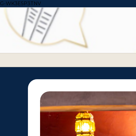
Skip to content
G-WK3E5P3TNV