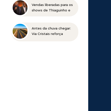
do Vale do Jequitinhonha
Vendas liberadas para os
shows de Thiaguinho e
Péricles em BH
Antes da chuva chegar:
Via Cristais reforça
manutenção da BR-040