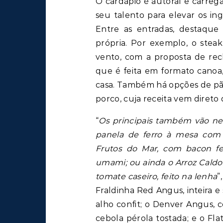
O cardápio é autoral e carrega
seu talento para elevar os in
Entre as entradas, destaque 
própria. Por exemplo, o stea
vento, com a proposta de rech
que é feita em formato canoa
casa. Também há opções de pã
porco, cuja receita vem direto
“
Os principais também vão nes
panela de ferro à mesa com 
Frutos do Mar, com bacon fei
umami; ou ainda o Arroz Cald
tomate caseiro, feito na lenha
”
Fraldinha Red Angus, inteira 
alho confit; o Denver Angus,
cebola pérola tostada; e o Fla