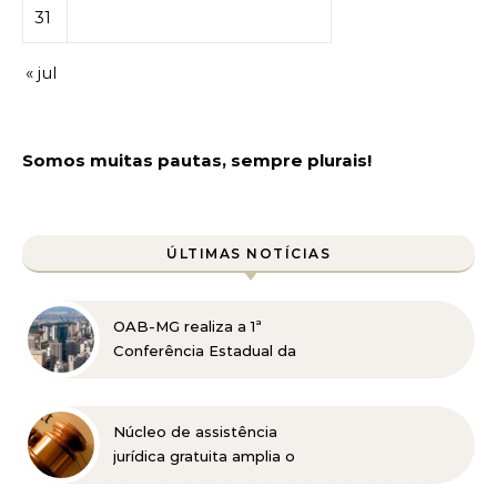
31
« jul
Somos muitas pautas, sempre plurais!
ÚLTIMAS NOTÍCIAS
OAB-MG realiza a 1ª
Conferência Estadual da
Advocacia Imobiliária
com especialistas de
referência nacional
Núcleo de assistência
jurídica gratuita amplia o
acesso à Justiça para