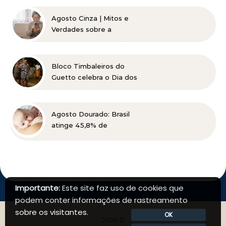
pessoas de baixa renda
Agosto Cinza | Mitos e
Verdades sobre a
Catarata
Bloco Timbaleiros do
Guetto celebra o Dia dos
Pais com apresentação
gratuita em Belo
Horizonte
Agosto Dourado: Brasil
atinge 45,8% de
amamentação exclusiva,
mas ainda busca cumprir
metas globais para 2030
Importante:
Este site faz uso de cookies que
podem conter informações de rastreamento
sobre os visitantes.
OK
2026 ©