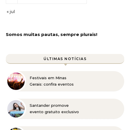
« jul
Somos muitas pautas, sempre plurais!
ÚLTIMAS NOTÍCIAS
Festivais em Minas
Gerais: confira eventos
para reunir a família e os
amigos entre agosto e
setembro
Santander promove
evento gratuito exclusivo
sobre milhas e acúmulo
de pontos em Belo