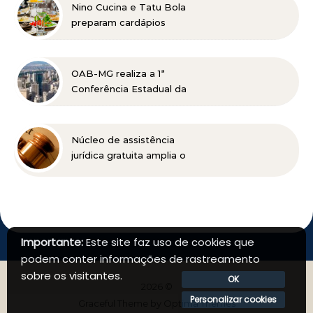
Horizonte
Nino Cucina e Tatu Bola
preparam cardápios
especiais para o Dia dos
Pais em Belo Horizonte
OAB-MG realiza a 1ª
Conferência Estadual da
Advocacia Imobiliária
com especialistas de
referência nacional
Núcleo de assistência
jurídica gratuita amplia o
acesso à Justiça para
pessoas de baixa renda
Importante:
Este site faz uso de cookies que
podem conter informações de rastreamento
sobre os visitantes.
OK
2026 ©
Personalizar cookies
Graceful Theme by
Optima Themes