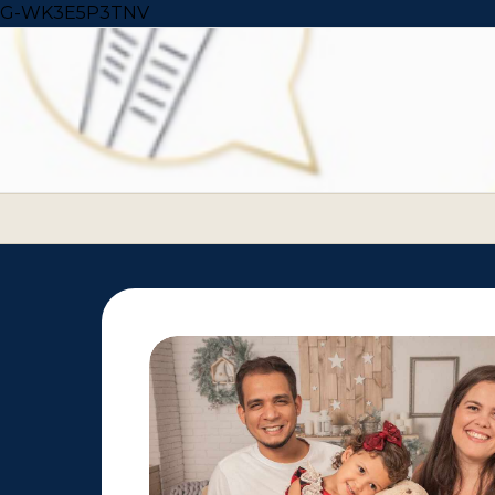
Skip to content
G-WK3E5P3TNV