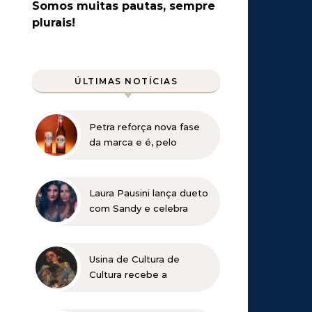
Somos muitas pautas, sempre
plurais!
ÚLTIMAS NOTÍCIAS
Petra reforça nova fase
da marca e é, pelo
terceiro ano consecutivo,
a cerveja oficial do
Festival Sensacional
Laura Pausini lança dueto
com Sandy e celebra
retorno ao Brasil em
show marcado para 2027
Usina de Cultura de
Cultura recebe a
exposição “Vós sois o Sal
da Terra”