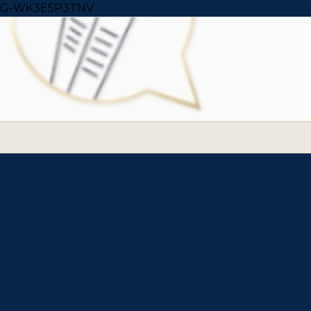
Skip to content
G-WK3E5P3TNV