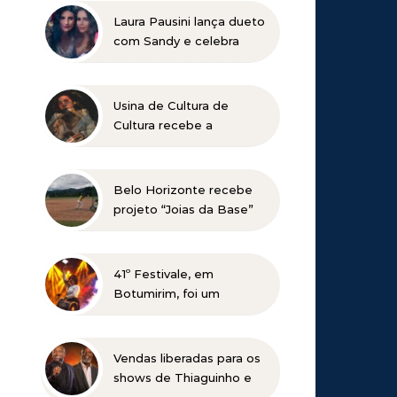
Laura Pausini lança dueto
com Sandy e celebra
retorno ao Brasil em
show marcado para 2027
Usina de Cultura de
Cultura recebe a
exposição “Vós sois o Sal
da Terra”
Belo Horizonte recebe
projeto “Joias da Base”
em busca de novos
talentos para o beisebol
41º Festivale, em
Botumirim, foi um
sucesso e reafirma a
força da cultura popular
do Vale do Jequitinhonha
Vendas liberadas para os
shows de Thiaguinho e