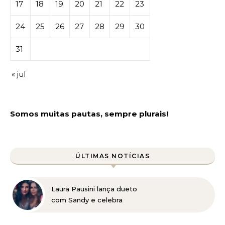
17
18
19
20
21
22
23
24
25
26
27
28
29
30
31
« jul
Somos muitas pautas, sempre plurais!
ÚLTIMAS NOTÍCIAS
Laura Pausini lança dueto
com Sandy e celebra
retorno ao Brasil em
show marcado para 2027