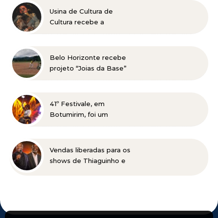
Usina de Cultura de
Cultura recebe a
exposição “Vós sois o Sal
da Terra”
Belo Horizonte recebe
projeto “Joias da Base”
em busca de novos
talentos para o beisebol
41º Festivale, em
Botumirim, foi um
sucesso e reafirma a
força da cultura popular
do Vale do Jequitinhonha
Vendas liberadas para os
shows de Thiaguinho e
Péricles em BH