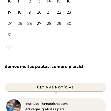
10
11
12
13
14
15
16
17
18
19
20
21
22
23
24
25
26
27
28
29
30
31
« jul
Somos muitas pautas, sempre plurais!
ÚLTIMAS NOTÍCIAS
Instituto Ramacrisna abre
40 vagas gratuitas para