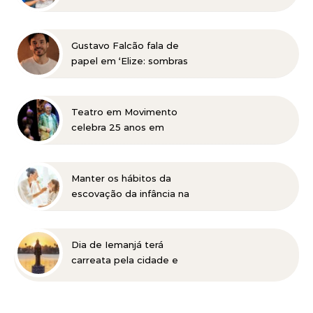
cursos profissionalizantes
nas áreas de beleza e
administração
Gustavo Falcão fala de
papel em ‘Elize: sombras
de uma mulher’, do
Netflix, e de trabalhos na
TV e teatro
Teatro em Movimento
celebra 25 anos em
Itabira com Jonas Bloch e
o seu espetáculo
“Delírio”
Manter os hábitos da
escovação da infância na
vida adulta pode ser
prejudicial à saúde bucal
Dia de Iemanjá terá
carreata pela cidade e
festa na Pampulha, em
BH