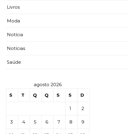
Livros
Moda
Notícia
Notícias
Saúde
agosto 2026
S
T
Q
Q
S
S
D
1
2
3
4
5
6
7
8
9