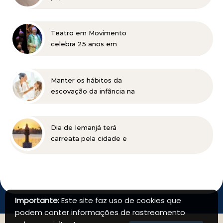
de uma mulher’, do
Netflix, e de trabalhos na
TV e teatro
Teatro em Movimento
celebra 25 anos em
Itabira com Jonas Bloch e
o seu espetáculo
“Delírio”
Manter os hábitos da
escovação da infância na
vida adulta pode ser
prejudicial à saúde bucal
Dia de Iemanjá terá
carreata pela cidade e
festa na Pampulha, em
BH
Importante:
Este site faz uso de cookies que
podem conter informações de rastreamento