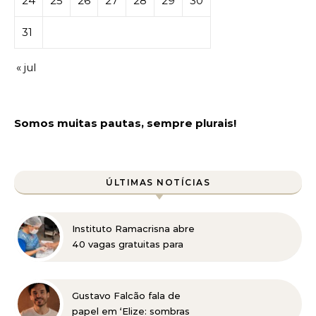
24
25
26
27
28
29
30
31
« jul
Somos muitas pautas, sempre plurais!
ÚLTIMAS NOTÍCIAS
Instituto Ramacrisna abre
40 vagas gratuitas para
cursos profissionalizantes
nas áreas de beleza e
administração
Gustavo Falcão fala de
papel em ‘Elize: sombras