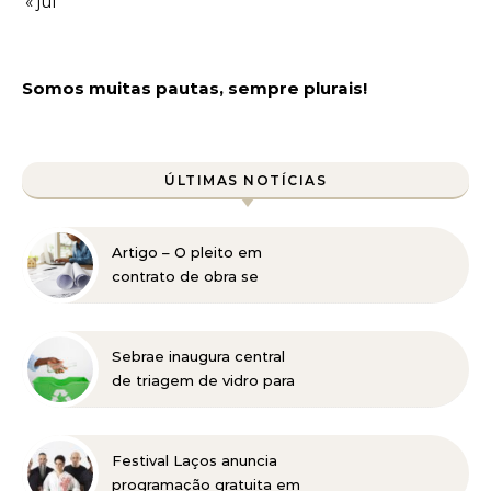
« jul
Somos muitas pautas, sempre plurais!
ÚLTIMAS NOTÍCIAS
Artigo – O pleito em
contrato de obra se
decide na prova da
medição, não na tese
Sebrae inaugura central
de triagem de vidro para
catadores de Belo
Horizonte
Festival Laços anuncia
programação gratuita em