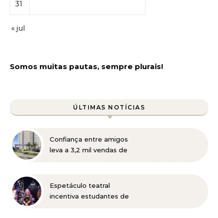
31
« jul
Somos muitas pautas, sempre plurais!
ÚLTIMAS NOTÍCIAS
Confiança entre amigos
leva a 3,2 mil vendas de
apartamentos da MRV no
primeiro semestre
Espetáculo teatral
incentiva estudantes de
Belo Horizonte a
refletirem sobre o futuro