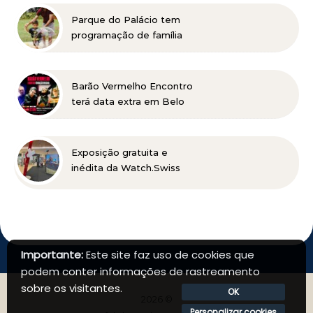
profissional
Parque do Palácio tem
programação de família
no Dia dos Pais
Barão Vermelho Encontro
terá data extra em Belo
Horizonte
Exposição gratuita e
inédita da Watch.Swiss
no DiamondMall
Importante:
Este site faz uso de cookies que
podem conter informações de rastreamento
sobre os visitantes.
OK
2026 ©
Personalizar cookies