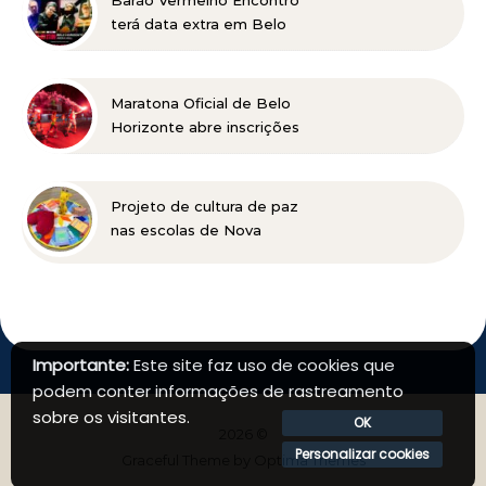
Barão Vermelho Encontro
bar completo
terá data extra em Belo
Horizonte
Maratona Oficial de Belo
Horizonte abre inscrições
para a edição 2027 no
dia 18 de agosto
Projeto de cultura de paz
nas escolas de Nova
Lima concorre a prêmio
nacional
Importante:
Este site faz uso de cookies que
podem conter informações de rastreamento
sobre os visitantes.
OK
2026 ©
Personalizar cookies
Graceful Theme by
Optima Themes