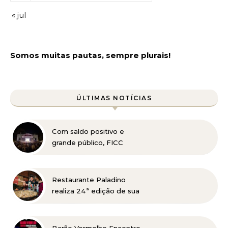
« jul
Somos muitas pautas, sempre plurais!
ÚLTIMAS NOTÍCIAS
Com saldo positivo e
grande público, FICC
celebra 11 anos de história
no Parque Municipal
Restaurante Paladino
realiza 24ª edição de sua
tradicional Feijoada no
dia 15 de agosto com
cozinha ao vivo e open