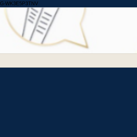
Skip to content
G-WK3E5P3TNV