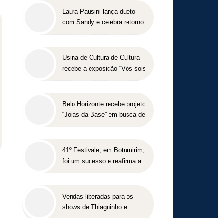
Laura Pausini lança dueto
com Sandy e celebra retorno
ao Brasil em show marcado
para 2027
Usina de Cultura de Cultura
recebe a exposição “Vós sois
o Sal da Terra”
Belo Horizonte recebe projeto
“Joias da Base” em busca de
novos talentos para o
beisebol
41º Festivale, em Botumirim,
foi um sucesso e reafirma a
força da cultura popular do
Vale do Jequitinhonha
Vendas liberadas para os
shows de Thiaguinho e
Péricles em BH