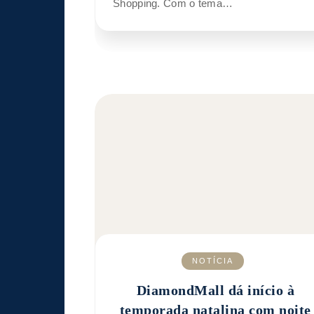
Shopping. Com o tema…
NOTÍCIA
DiamondMall dá início à
temporada natalina com noite