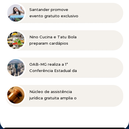
amigos entre agosto e
setembro
Santander promove
evento gratuito exclusivo
sobre milhas e acúmulo
de pontos em Belo
Horizonte
Nino Cucina e Tatu Bola
preparam cardápios
especiais para o Dia dos
Pais em Belo Horizonte
OAB-MG realiza a 1ª
Conferência Estadual da
Advocacia Imobiliária
com especialistas de
referência nacional
Núcleo de assistência
jurídica gratuita amplia o
acesso à Justiça para
pessoas de baixa renda