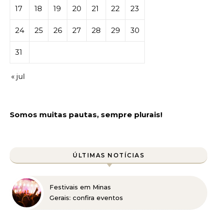
17
18
19
20
21
22
23
24
25
26
27
28
29
30
31
« jul
Somos muitas pautas, sempre plurais!
ÚLTIMAS NOTÍCIAS
Festivais em Minas
Gerais: confira eventos
para reunir a família e os