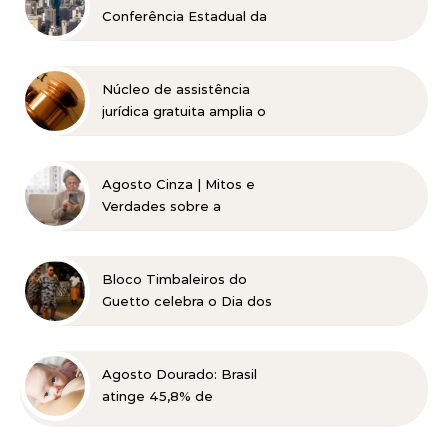
Conferência Estadual da
Advocacia Imobiliária
com especialistas de
referência nacional
Núcleo de assistência
jurídica gratuita amplia o
acesso à Justiça para
pessoas de baixa renda
Agosto Cinza | Mitos e
Verdades sobre a
Catarata
Bloco Timbaleiros do
Guetto celebra o Dia dos
Pais com apresentação
gratuita em Belo
Horizonte
Agosto Dourado: Brasil
atinge 45,8% de
amamentação exclusiva,
mas ainda busca cumprir