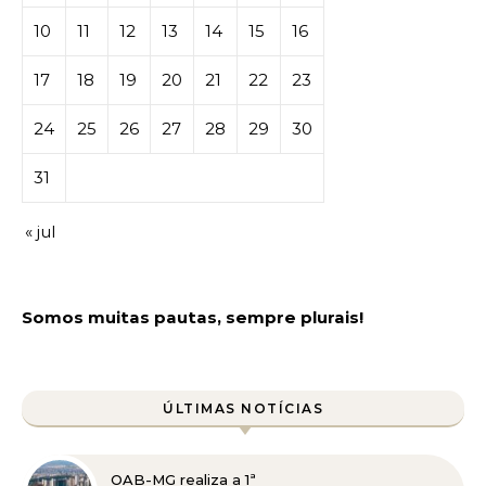
10
11
12
13
14
15
16
17
18
19
20
21
22
23
24
25
26
27
28
29
30
31
« jul
Somos muitas pautas, sempre plurais!
ÚLTIMAS NOTÍCIAS
OAB-MG realiza a 1ª