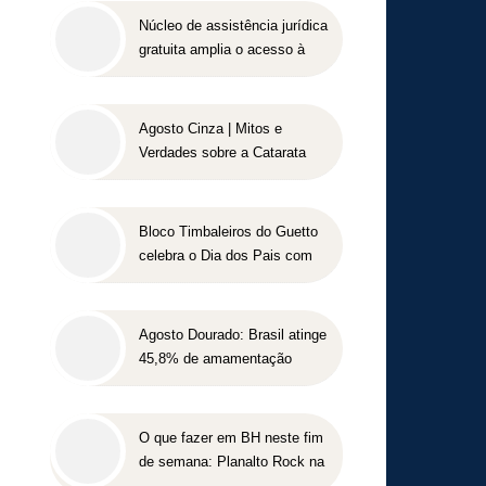
Núcleo de assistência jurídica
gratuita amplia o acesso à
Justiça para pessoas de
baixa renda
Agosto Cinza | Mitos e
Verdades sobre a Catarata
Bloco Timbaleiros do Guetto
celebra o Dia dos Pais com
apresentação gratuita em
Belo Horizonte
Agosto Dourado: Brasil atinge
45,8% de amamentação
exclusiva, mas ainda busca
cumprir metas globais para
2030
O que fazer em BH neste fim
de semana: Planalto Rock na
Praça tem shows gratuitos,