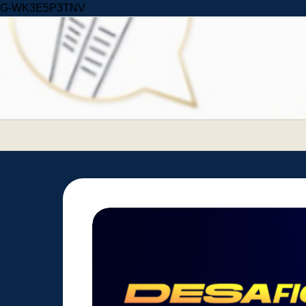
Skip to content
G-WK3E5P3TNV