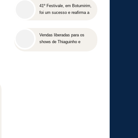
41º Festivale, em Botumirim,
foi um sucesso e reafirma a
força da cultura popular do
Vale do Jequitinhonha
Vendas liberadas para os
shows de Thiaguinho e
Péricles em BH