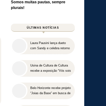
Somos muitas pautas, sempre
plurais!
ÚLTIMAS NOTÍCIAS
Laura Pausini lança dueto
com Sandy e celebra retorno
ao Brasil em show marcado
para 2027
Usina de Cultura de Cultura
recebe a exposição “Vós sois
o Sal da Terra”
Belo Horizonte recebe projeto
“Joias da Base” em busca de
novos talentos para o
beisebol